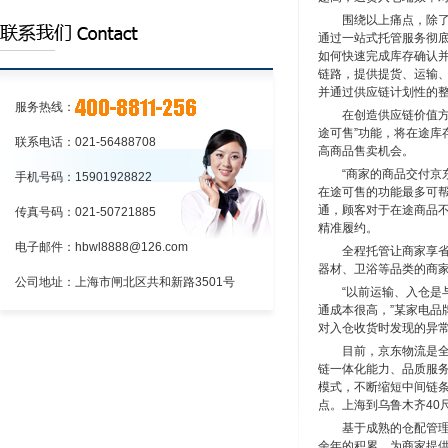
上海到四川重庆铁路货运专线
围绕以上痛点，除了
通过一站式托管服务彻
上海到兰州物流专线
如何快速完成库存确认
链路，提供提货、运输
上海到甘肃物流专线
并通过供应链计划性的
服务热线：
在创造供应链价值
上海到酒泉物流专线
途可售”功能，将在途
联系电话：021-56488708
高商品售卖机会。
上海到天水物流专线
“商家的商品交付
手机号码：15901928822
上海汉邦物流有限公司
在途可售的功能最多可帮
通，顾客对于在途商品
传真号码：021-50721885
精准履约。
电子邮件：hbwl8888@126.com
全程托管让商家享
器材、卫浴等品类的商
公司地址：上海市闸北区共和新路3501号
“以前运输、入仓
通成本很高，”某家电品
对入仓收货时发现的异
目前，京东物流是
链一体化能力、品质服
模式，不断缩短中间链
点。
上海到乌鲁木齐
40
基于成熟的仓配管
余年的积累，为商家提