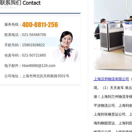
（物流的起源及发展）如果从物体的流
到重庆，一站式...
详情>>
动来理解，物流是一种古老又平常...
详情>>
服务热线：
联系电话：021-56488708
手机号码：15901928822
传真号码：021-50721885
电子邮件：hbwl8888@126.com
公司地址：上海市闸北区共和新路3501号
上海汉邦物流有限公司
境。（
1
）天天发车 准
谈！上海到兰州物流专
平凉物流公司、上海到
上海到张掖货运公司、
海到柳园货运、上海到